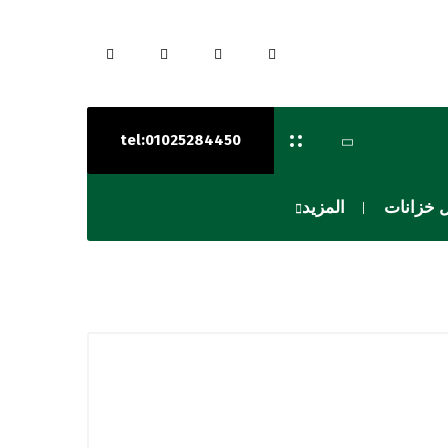
tel:01025284450
 خزانات
المزيد