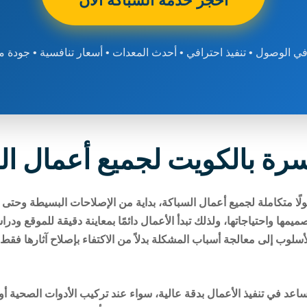
احجز خدمة السباكة الآن
 الوصول • تنفيذ احترافي • أحدث المعدات • أسعار تنافسية • جودة 
ة بالكويت لجميع أعمال ال
ًا متكاملة لجميع أعمال السباكة، بداية من الإصلاحات البسيطة وحتى تن
مها واحتياجاتها، ولذلك تبدأ الأعمال دائمًا بمعاينة دقيقة للموقع و
لأسلوب إلى معالجة أسباب المشكلة بدلاً من الاكتفاء بإصلاح آثارها فق
عد في تنفيذ الأعمال بدقة عالية، سواء عند تركيب الأدوات الصحية أو 