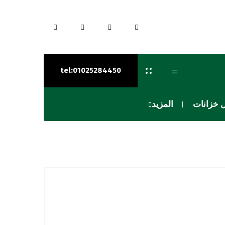
tel:01025284450
 خزانات
المزيد