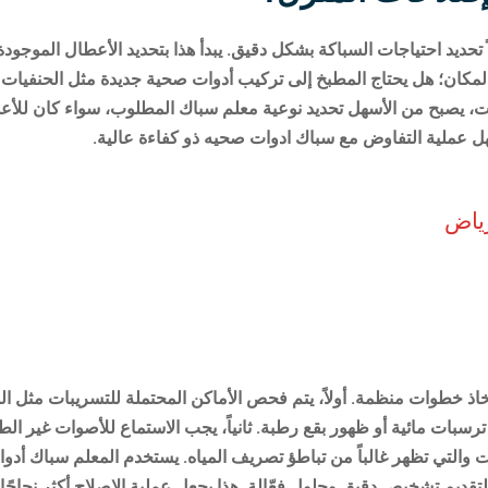
ديد احتياجات السباكة بشكل دقيق. يبدأ هذا بتحديد الأعطال الموجودة ف
 بالمكان؛ هل يحتاج المطبخ إلى تركيب أدوات صحية جديدة مثل الحنفيا
صبح من الأسهل تحديد نوعية معلم سباك المطلوب، سواء كان للأعمال 
ل عملية التفاوض مع سباك ادوات صحيه ذو كفاءة عالية.
رياض
خاذ خطوات منظمة. أولاً، يتم فحص الأماكن المحتملة للتسريبات مثل
سبات مائية أو ظهور بقع رطبة. ثانياً، يجب الاستماع للأصوات غير ال
ت والتي تظهر غالباً من تباطؤ تصريف المياه. يستخدم المعلم سباك أد
يم تشخيص دقيق وحلول فعّالة. هذا يجعل عملية الإصلاح أكثر نجاحًا و