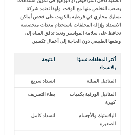
الصلبة داخل المراحيض أو البواليع في تكوين انسدادات
يصعب التخلص منها مع الوقت. ولهذا تعتمد شركة
تسليك مجاري في قرطبة بالكويت على فحص أماكن
الانسداد وإزالة المخلفات باستخدام معدات متخصصة
تحافظ على سلامة المواسير وتعيد تدفق المياه إلى
وضعها الطبيعي دون الحاجة إلى أعمال تكسير.
أكثر المخلفات تسببًا
النتيجة
بالانسداد
المناديل المبللة
انسداد سريع
المناديل الورقية بكميات
بطء التصريف
كبيرة
البلاستيك والأجسام
انسداد كامل
الصغيرة