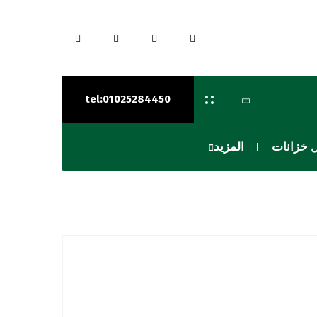
tel:01025284450
 خزانات
المزيد