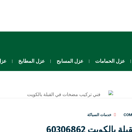
عزل الحمامات
عزل المسابح
عزل المطابخ
عزل
خدمات السباكة
لكويت 60306862