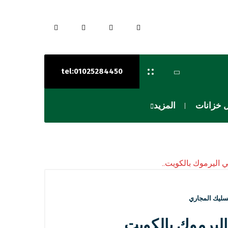
tel:01025284450
 خزانات
المزيد
سليك المجاري
اليرموك بالكويت