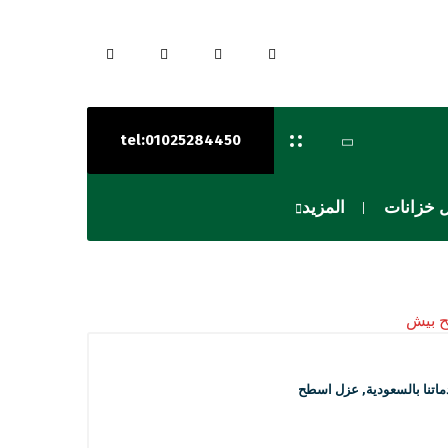
tel:01025284450
 خزانات
المزيد
اتنا بالسعودية
,
عزل اسطح