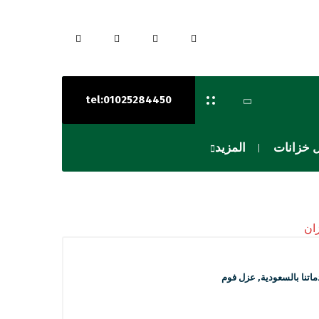
tel:01025284450
 خزانات
المزيد
اتنا بالسعودية
,
عزل فوم