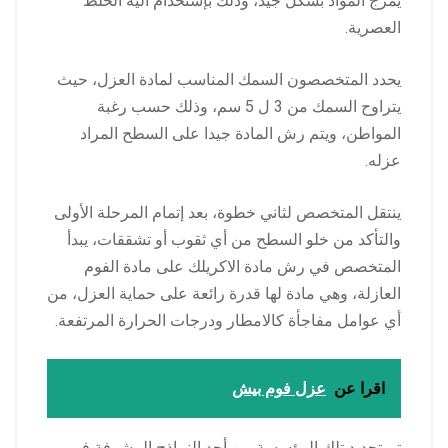
يمزج المواد بشكل جيد، وذلك بإستخدام آلية الخلط
العصرية.
يحدد المتخصصون السمك المناسب لمادة العزل، حيث
يتراوح السمك من 3 ل 5 سم، وذلك حسب رغبة
المواطن، ويتم رش المادة جيدا على السطح المراد
عزله.
ينتقل المتخصص لثاني خطوة، بعد إتمام المرحلة الأولى
والتأكد من خلو السطح من أي ثقوب أو تشققات، يبدأ
المتخصص في رش مادة الاكريلك على مادة الفوم
العازلة، وهي مادة لها قدرة رائعة على حماية العزل، من
أي عوامل مفاجأة كالامطار ودرجات الحرارة المرتفعة.
اقرا عن
عزل فوم بيش
تم تحديد تلك المؤسسة من أحد النماذج المشرفة في