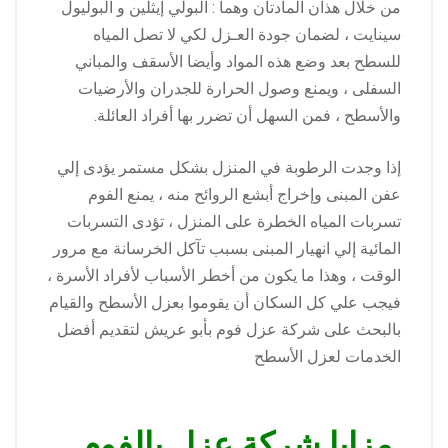
من خلال هذان المادتان وهما : البولي إيثلين و البوليول
سينايت ، لضمان جودة العـزل لكي لا تصل المياه
للسطح بعد وضع هذه المواد وأيضا الأسقف والمباني
السفلى ، ويمنع وصول الحرارة للجدران والأرضيات
والأسطح ، فمن السهل أن تضرر بها أفراد العائلة.
إذا وجدت الرطوبة في المنزل بشكل مستمر يؤدى إلي
عفن المبنى وإخراج أبشع الروائح منه ، يمنع الفوم
تسربات المياه الخطرة على المنزل ، تؤدى التسربات
المائية إلي انهيار المبنى بسبب تآكل الخرسانة مع مرور
الوقت ، وهذا ما يكون من أخطر الأسباب لأفراد الأسرة ،
فيجب علي كل السكان أن يقوموا بعزل الأسطح والقيام
بالبحث على شركة عزل فوم بأبو عريش لتقديم أفضل
الخدمات لعزل الأسطح
مزايا شركة عزل بالفوم