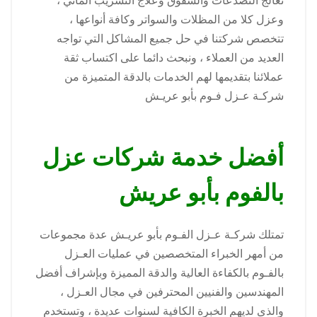
نعالج التصدعات والشقوق وعلاج التسريب المائي ،
وعزل كلا من المظلات والسواتر وكافة أنواعها ،
تتخصص شركتنا في حل جميع المشاكل التي تواجه
العديد من العملاء ، ونبحث دائما على اكتساب ثقة
عملائنا بتقديمها لهم الخدمات بالدقة المتميزة من
شركـة عـزل فـوم بأبو عريـش
أفضل خدمة شركات عزل
بالفوم بأبو عريش
تمتلك شركـة عـزل الفـوم بأبو عريـش عدة مجموعات
من أمهر الخبراء المتخصصين في عمليات العـزل
بالفـوم بالكفاءة العالية والدقة المميزة وبإشراف أفضل
المهندسين والفنيين المحترفين في مجال العـزل ،
والذى لديهم الخبرة الكافية لسنوات عديدة ، وتستخدم