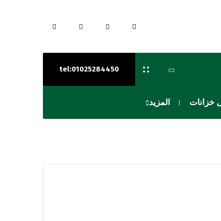
tel:01025284450
 خزانات
المزيد